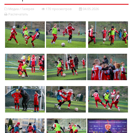
Медиа
/
Галерея
170 просмотров
04.05.2026
Распечатать