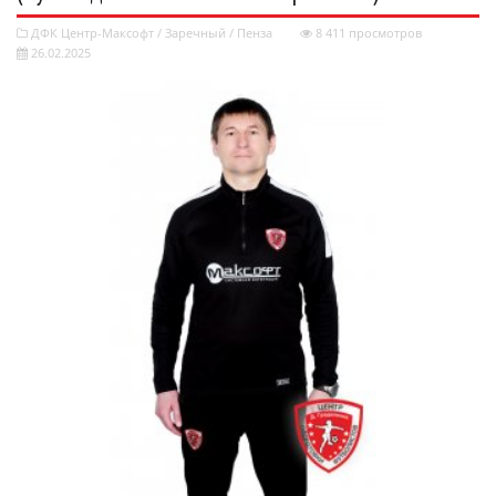
ДФК Центр-Максофт
/
Заречный
/
Пенза
8 411 просмотров
26.02.2025