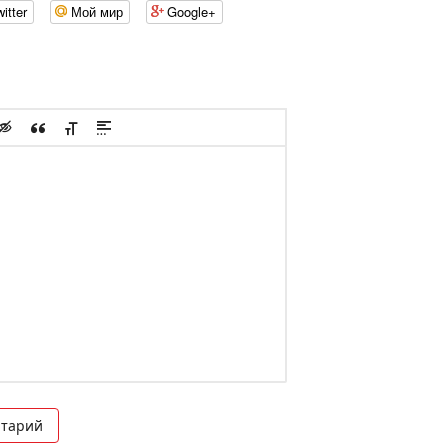
itter
Мой мир
Google+
нтарий