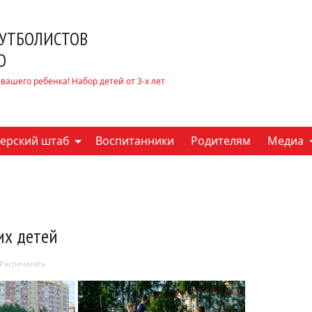
ФУТБОЛИСТОВ
О
ашего ребенка! Набор детей от 3-х лет
ерский штаб
Воспитанники
Родителям
Медиа
их детей
Распечатать